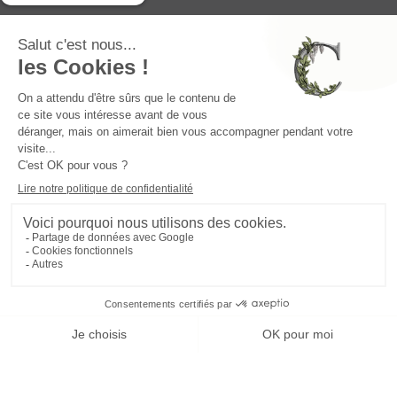
OUVRIR
OUVR
MENTIONS LÉGALES
POLITIQUE DE COOKIES
DANS
DAN